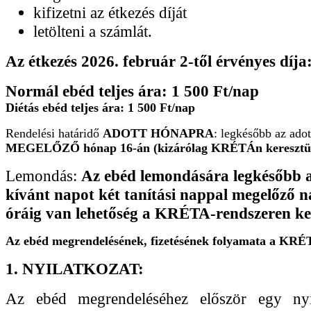
kifizetni az étkezés díját
letölteni a számlát.
Az étkezés 2026. február 2-től
érvényes díja
Normál ebéd teljes ára: 1 500 Ft/nap
Diétás ebéd teljes ára: 1 500 Ft/nap
Rendelési határidő
ADOTT HÓNAPRA
: legkésőbb az ado
M
EGELŐZŐ hónap 16-án (kizárólag KRÉTÁn keresztül
Lemondás:
Az ebéd lemondására legkésőbb 
kívánt napot két tanítási nappal megelőző n
óráig van lehetőség a KRÉTA-rendszeren ker
Az ebéd megrendelésének, fizetésének folyamata a KRÉ
1. NYILATKOZAT:
Az ebéd megrendeléséhez először egy nyil