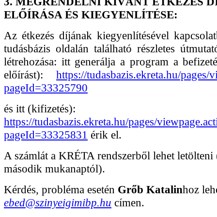
3. MEGRENDELNI KÍVÁNT ÉTKEZÉS D
ELŐÍRÁSA ÉS KIEGYENLÍTÉSE:
Az étkezés díjának kiegyenlítésével kapcso
tudásbázis oldalán található részletes útmutató
létrehozása: itt generálja a program a befize
előírást):
https://tudasbazis.ekreta.hu/pages/
pageId=33325790
és itt (kifizetés):
https://tudasbazis.ekreta.hu/pages/viewpage.act
pageId=33325831
érik el.
A számlát a KRÉTA rendszerből lehet letölteni (
második mukanaptól).
Kérdés, probléma esetén
Grőb Katalin
hoz leh
ebed@szinyeigimibp.hu
címen.