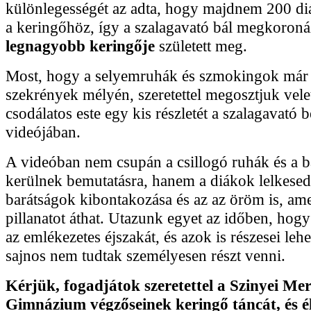
különlegességét az adta, hogy majdnem 200 diá
a keringőhöz, így a szalagavató bál megkoron
legnagyobb keringője
született meg.
Most, hogy a selyemruhák és szmokingok már
szekrények mélyén, szeretettel megosztjuk vele
csodálatos este egy kis részletét a szalagavató
videójában.
A videóban nem csupán a csillogó ruhák és a b
kerülnek bemutatásra, hanem a diákok lelkesed
barátságok kibontakozása és az az öröm is, a
pillanatot áthat. Utazunk egyet az időben, hogy 
az emlékezetes éjszakát, és azok is részesei leh
sajnos nem tudtak személyesen részt venni.
Kérjük, fogadjátok szeretettel a Szinyei Mer
Gimnázium végzőseinek keringő táncát, és é