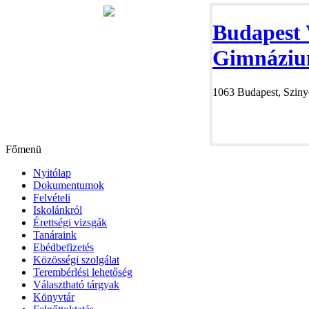
Budapest 
Gimnáziu
1063 Budapest, Szinye
Főmenü
Nyitólap
Dokumentumok
Felvételi
Iskolánkról
Érettségi vizsgák
Tanáraink
Ebédbefizetés
Közösségi szolgálat
Terembérlési lehetőség
Választható tárgyak
Könyvtár