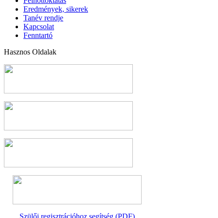
Felnőttoktatás
Eredmények, sikerek
Tanév rendje
Kapcsolat
Fenntartó
Hasznos Oldalak
Szülői regisztrációhoz segítség (PDF)