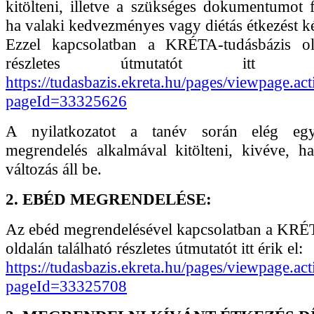
kitölteni, illetve a szükséges dokumentumot f
ha valaki kedvezményes vagy diétás étkezést ké
Ezzel kapcsolatban a KRÉTA-tudásbázis old
részletes útmutatót itt 
https://tudasbazis.ekreta.hu/pages/viewpage.act
pageId=33325626
A nyilatkozatot a tanév során elég egy
megrendelés alkalmával kitölteni, kivéve, h
változás áll be.
2. EBÉD MEGRENDELÉSE:
Az ebéd megrendelésével kapcsolatban a KRÉ
oldalán található részletes útmutatót itt érik el:
https://tudasbazis.ekreta.hu/pages/viewpage.act
pageId=33325708