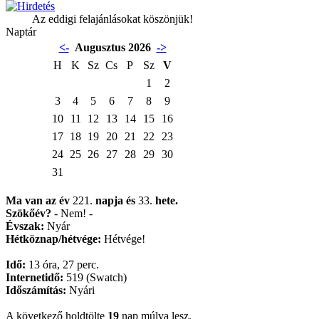
Az eddigi felajánlásokat köszönjük!
Naptár
<-
Augusztus 2026
->
H
K
Sz
Cs
P
Sz
V
1
2
3
4
5
6
7
8
9
10
11
12
13
14
15
16
17
18
19
20
21
22
23
24
25
26
27
28
29
30
31
Ma van az év
221.
napja
és
33.
hete.
Szökőév?
- Nem! -
Évszak:
Nyár
Hétköznap/hétvége:
Hétvége!
Idő:
13 óra, 27 perc.
Internetidő:
519 (Swatch)
Időszámítás:
Nyári
A következő holdtölte
19
nap múlva lesz.