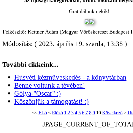
az ifjúsági kategóriában, bronz fokozatú helyezé
Gratulálunk nekik!
Felkészítő: Kettner Ádám (Magyar Vöröskereszt Budapest F
Módosítás: ( 2023. április 19. szerda, 13:38 )
További cikkeink...
Húsvéti kézműveskedés - a könyvtárban
Benne voltunk a tévében!
Gólya-"Oscar" :)
Köszönjük a támogatást! :)
<<
Első
<
Előző
1
2
3
4
5
6
7
8
9
10
Következő
>
Ut
JPAGE_CURRENT_OF_TOTA