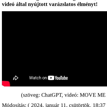
videó által nyújtott varázslatos élményt!
(szöveg: ChatGPT, videó: MOVE ME 
Módosítás: ( 2024. január 11. csütörtök, 18:37 