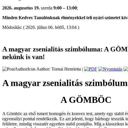
2026. augusztus 19.
szerda
9:00 – 13:00
;
Minden Kedves Tanulónknak élményekkel teli nyári szünetet kív
Módosítás: ( 2026. július 06. hétfő, 13:04 )
A magyar zsenialitás szimbóluma: A GÖ
nekünk is van!
Author: Tornai Henrietta |
A magyar zsenialitás szimbólum
A GÖMBÖC
A Gömböc az első ismert homogén és konvex test, amely egy stabil és
egyensúlyi ponttal rendelkezik. Ez azt jelenti, hogy bárhogy tesszük l
felületre, mindig visszatér egyetlen stabil pontjába. Míg a klasszikus ke