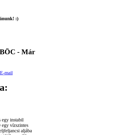
ánunk! :)
MBÖC - Már
a:
 egy instabil
e egy vízszintes
ljfeljancsi aljába