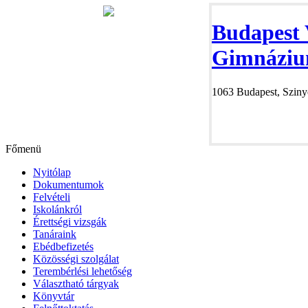
Budapest 
Gimnáziu
1063 Budapest, Szinye
Főmenü
Nyitólap
Dokumentumok
Felvételi
Iskolánkról
Érettségi vizsgák
Tanáraink
Ebédbefizetés
Közösségi szolgálat
Terembérlési lehetőség
Választható tárgyak
Könyvtár