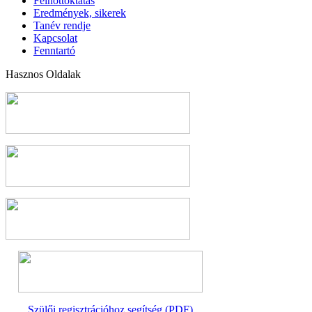
Felnőttoktatás
Eredmények, sikerek
Tanév rendje
Kapcsolat
Fenntartó
Hasznos Oldalak
Szülői regisztrációhoz segítség (PDF)