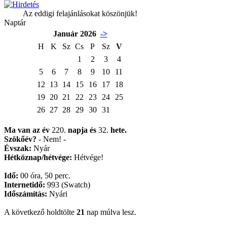
Az eddigi felajánlásokat köszönjük!
Naptár
Január 2026
->
H
K
Sz
Cs
P
Sz
V
1
2
3
4
5
6
7
8
9
10
11
12
13
14
15
16
17
18
19
20
21
22
23
24
25
26
27
28
29
30
31
Ma van az év
220.
napja
és
32.
hete.
Szökőév?
- Nem! -
Évszak:
Nyár
Hétköznap/hétvége:
Hétvége!
Idő:
00 óra, 50 perc.
Internetidő:
993 (Swatch)
Időszámítás:
Nyári
A következő holdtölte
21
nap múlva lesz.