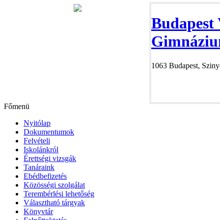
Budapest 
Gimnáziu
1063 Budapest, Szinye
Főmenü
Nyitólap
Dokumentumok
Felvételi
Iskolánkról
Érettségi vizsgák
Tanáraink
Ebédbefizetés
Közösségi szolgálat
Terembérlési lehetőség
Választható tárgyak
Könyvtár