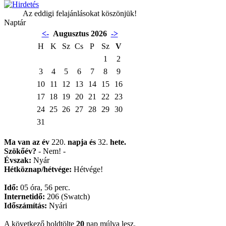
Az eddigi felajánlásokat köszönjük!
Naptár
<-
Augusztus 2026
->
H
K
Sz
Cs
P
Sz
V
1
2
3
4
5
6
7
8
9
10
11
12
13
14
15
16
17
18
19
20
21
22
23
24
25
26
27
28
29
30
31
Ma van az év
220.
napja
és
32.
hete.
Szökőév?
- Nem! -
Évszak:
Nyár
Hétköznap/hétvége:
Hétvége!
Idő:
05 óra, 56 perc.
Internetidő:
206 (Swatch)
Időszámítás:
Nyári
A következő holdtölte
20
nap múlva lesz.