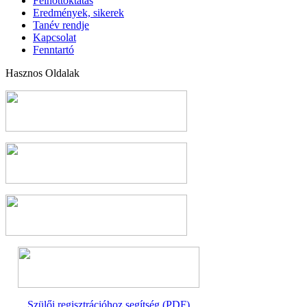
Felnőttoktatás
Eredmények, sikerek
Tanév rendje
Kapcsolat
Fenntartó
Hasznos Oldalak
Szülői regisztrációhoz segítség (PDF)