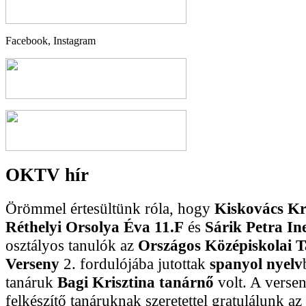
Facebook, Instagram
OKTV hír
Örömmel értesültünk róla, hogy
Kiskovács Kr
Réthelyi Orsolya Éva 11.F
és
Sárik Petra In
osztályos tanulók az
Országos Középiskolai 
Verseny
2. fordulójába jutottak
spanyol nyelv
tanáruk
Bagi Krisztina
tanárnő
volt. A verse
felkészítő tanáruknak szeretettel gratulálunk az