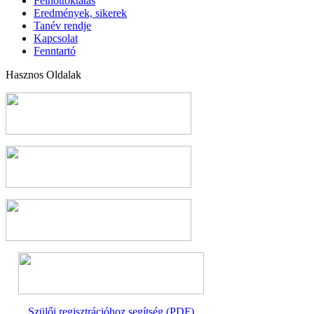
Felnőttoktatás
Eredmények, sikerek
Tanév rendje
Kapcsolat
Fenntartó
Hasznos Oldalak
Szülői regisztrációhoz segítség (PDF)