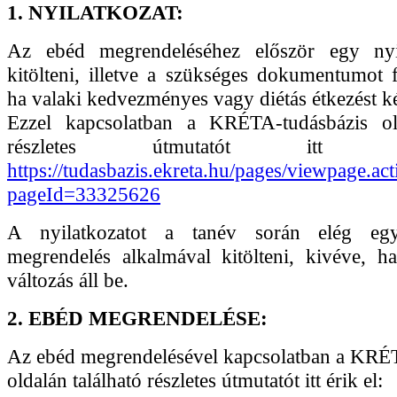
1. NYILATKOZAT:
Az ebéd megrendeléséhez először egy nyil
kitölteni, illetve a szükséges dokumentumot f
ha valaki kedvezményes vagy diétás étkezést ké
Ezzel kapcsolatban a KRÉTA-tudásbázis old
részletes útmutatót itt 
https://tudasbazis.ekreta.hu/pages/viewpage.act
pageId=33325626
A nyilatkozatot a tanév során elég egy
megrendelés alkalmával kitölteni, kivéve, h
változás áll be.
2. EBÉD MEGRENDELÉSE:
Az ebéd megrendelésével kapcsolatban a KRÉ
oldalán található részletes útmutatót itt érik el: