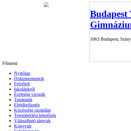
Budapest 
Gimnáziu
1063 Budapest, Szinye
Főmenü
Nyitólap
Dokumentumok
Felvételi
Iskolánkról
Érettségi vizsgák
Tanáraink
Ebédbefizetés
Közösségi szolgálat
Terembérlési lehetőség
Választható tárgyak
Könyvtár