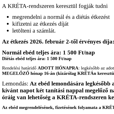
A KRÉTA-rendszeren keresztül fogják tudni
megrendelni a normál és a diétás étkezést
kifizetni az étkezés díját
letölteni a számlát.
Az étkezés 2026. február 2-től
érvényes díja
Normál ebéd teljes ára: 1 500 Ft/nap
Diétás ebéd teljes ára: 1 500 Ft/nap
Rendelési határidő
ADOTT HÓNAPRA
: legkésőbb az ado
M
EGELŐZŐ hónap 16-án (kizárólag KRÉTÁn keresztül
Lemondás:
Az ebéd lemondására legkésőbb 
kívánt napot két tanítási nappal megelőző n
óráig van lehetőség a KRÉTA-rendszeren ker
Az ebéd megrendelésének, fizetésének folyamata a KRÉ