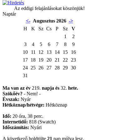
Az eddigi felajánlásokat köszönjük!
Naptár
<-
Augusztus 2026
->
H
K
Sz
Cs
P
Sz
V
1
2
3
4
5
6
7
8
9
10
11
12
13
14
15
16
17
18
19
20
21
22
23
24
25
26
27
28
29
30
31
Ma van az év
219.
napja
és
32.
hete.
Szökőév?
- Nem! -
Évszak:
Nyár
Hétköznap/hétvége:
Hétköznap
Idő:
20 óra, 38 perc.
Internetidő:
818 (Swatch)
Időszámítás:
Nyári
A következő holdtölte
21
nap múlva lesz.