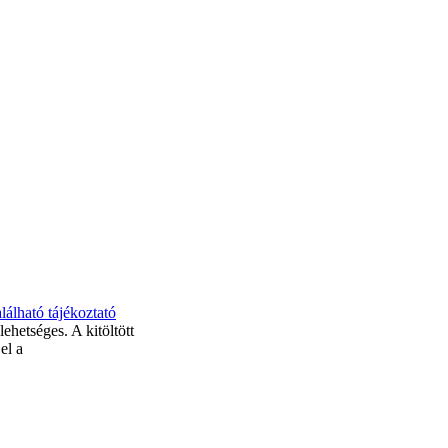
alálható tájékoztató
lehetséges. A kitöltött
el a