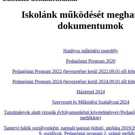
Iskolánk működését megha
dokumentumok
Hatályos működési engedély
Pedagógiai Program 2020
Pedagógiai Program 2022 (bevezetésre kerül 2022.09.01-től fel
Pedagógiai Program 2024 (bevezetésre kerül 2024.09.01-től fel
Házirend 2024
Szervezeti és Működési Szabályzat
2024
Tanulmányok alatti vizsgák évfolyamonkénti követelményei (Pedagó
melléklete)
Tantervi hálók osztályonként, nappali tagozat (kifutó, utoljára 2019/
9. osztályok, Pedagógiai program 2. számú mellékl