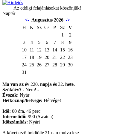
Az eddigi felajánlásokat köszönjük!
Naptár
<-
Augusztus 2026
->
H
K
Sz
Cs
P
Sz
V
1
2
3
4
5
6
7
8
9
10
11
12
13
14
15
16
17
18
19
20
21
22
23
24
25
26
27
28
29
30
31
Ma van az év
220.
napja
és
32.
hete.
Szökőév?
- Nem! -
Évszak:
Nyár
Hétköznap/hétvége:
Hétvége!
Idő:
00 óra, 46 perc.
Internetidő:
990 (Swatch)
Időszámítás:
Nyári
A következő holdtölte
21
nap múlva lesz.