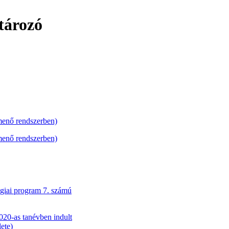
tározó
menő rendszerben)
menő rendszerben)
giai program 7. számú
2020-as tanévben indult
ete)