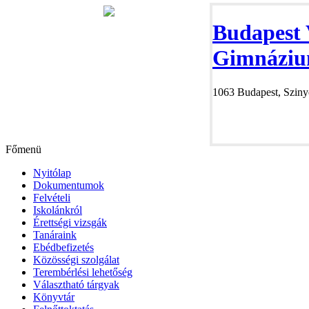
Budapest 
Gimnáziu
1063 Budapest, Szinye
Főmenü
Nyitólap
Dokumentumok
Felvételi
Iskolánkról
Érettségi vizsgák
Tanáraink
Ebédbefizetés
Közösségi szolgálat
Terembérlési lehetőség
Választható tárgyak
Könyvtár