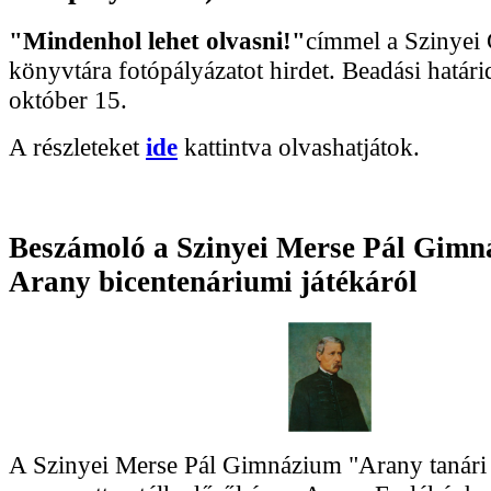
"Mindenhol lehet olvasni!"
címmel a Szinyei
könyvtára fotópályázatot hirdet. Beadási határi
október 15.
A részleteket
ide
kattintva olvashatjátok.
Beszámoló a Szinyei Merse Pál Gim
Arany bicentenáriumi játékáról
A Szinyei Merse Pál Gimnázium "Arany tanári c