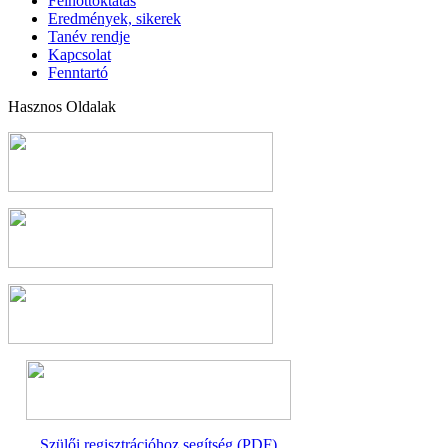
Felnőttoktatás
Eredmények, sikerek
Tanév rendje
Kapcsolat
Fenntartó
Hasznos Oldalak
Szülői regisztrációhoz segítség (PDF)