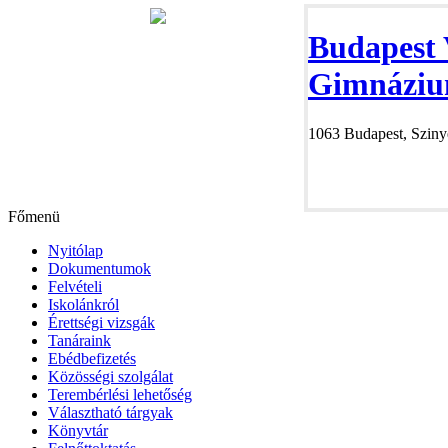
Budapest 
Gimnáziu
1063 Budapest, Szinye
Főmenü
Nyitólap
Dokumentumok
Felvételi
Iskolánkról
Érettségi vizsgák
Tanáraink
Ebédbefizetés
Közösségi szolgálat
Terembérlési lehetőség
Választható tárgyak
Könyvtár