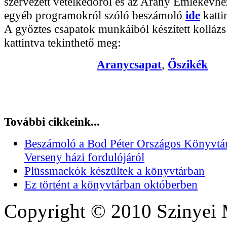
szervezett vetélkedőről és az Arany Emlékévh
egyéb programokról szóló beszámoló
ide
katti
A győztes csapatok munkáiból készített kollázs
kattintva tekinthető meg:
Aranycsapat
,
Őszikék
További cikkeink...
Beszámoló a Bod Péter Országos Könyvtár
Verseny házi fordulójáról
Plüssmackók készültek a könyvtárban
Ez történt a könyvtárban októberben
Copyright © 2010 Szinyei 