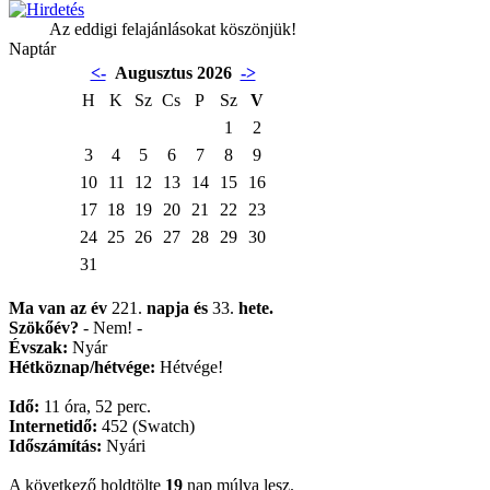
Az eddigi felajánlásokat köszönjük!
Naptár
<-
Augusztus 2026
->
H
K
Sz
Cs
P
Sz
V
1
2
3
4
5
6
7
8
9
10
11
12
13
14
15
16
17
18
19
20
21
22
23
24
25
26
27
28
29
30
31
Ma van az év
221.
napja
és
33.
hete.
Szökőév?
- Nem! -
Évszak:
Nyár
Hétköznap/hétvége:
Hétvége!
Idő:
11 óra, 52 perc.
Internetidő:
452 (Swatch)
Időszámítás:
Nyári
A következő holdtölte
19
nap múlva lesz.