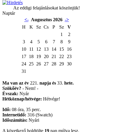
Az eddigi felajánlásokat köszönjük!
Naptár
<-
Augusztus 2026
->
H
K
Sz
Cs
P
Sz
V
1
2
3
4
5
6
7
8
9
10
11
12
13
14
15
16
17
18
19
20
21
22
23
24
25
26
27
28
29
30
31
Ma van az év
221.
napja
és
33.
hete.
Szökőév?
- Nem! -
Évszak:
Nyár
Hétköznap/hétvége:
Hétvége!
Idő:
08 óra, 35 perc.
Internetidő:
316 (Swatch)
Időszámítás:
Nyári
A következő holdtölte
19
nap múlva lesz.