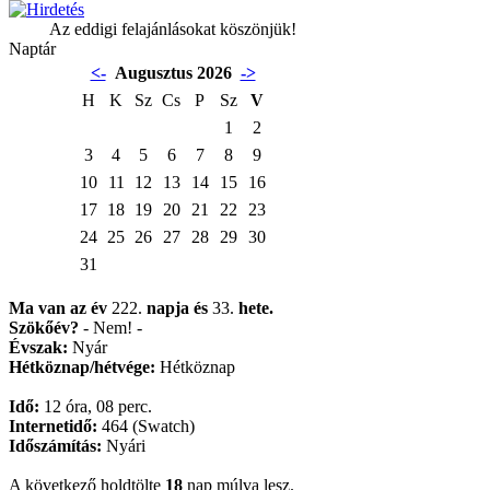
Az eddigi felajánlásokat köszönjük!
Naptár
<-
Augusztus 2026
->
H
K
Sz
Cs
P
Sz
V
1
2
3
4
5
6
7
8
9
10
11
12
13
14
15
16
17
18
19
20
21
22
23
24
25
26
27
28
29
30
31
Ma van az év
222.
napja
és
33.
hete.
Szökőév?
- Nem! -
Évszak:
Nyár
Hétköznap/hétvége:
Hétköznap
Idő:
12 óra, 08 perc.
Internetidő:
464 (Swatch)
Időszámítás:
Nyári
A következő holdtölte
18
nap múlva lesz.