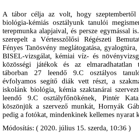
A tábor célja az volt, hogy szeptembertől
biológia-kémiás osztályunk tanulói megisme
terepmunka alapjaival, és persze egymással i
szerepelt a Vértesszőlősi Régészeti Bemuta
Fényes Tanösvény meglátogatása, gyalogtúra,
BISEL-vizsgálat, kémiai víz- és növényvizsgá
közösségi játékok és az elmaradhatatlan 
táborban 27 leendő 9.C osztályos tanul
évfolyamos segítő diák vett részt, a szakm
iskolánk biológia, kémia szaktanárai szervezt
leendő 9.C osztályfőnökének, Pintér Kata
köszönjük a szervező munkát, Hornyák Gáb
pedig a fotókat, mindenkinek kellemes nyarat 
Módosítás: ( 2020. július 15. szerda, 10:36 )