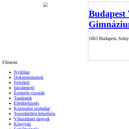
Budapest 
Gimnáziu
1063 Budapest, Szinye
Főmenü
Nyitólap
Dokumentumok
Felvételi
Iskolánkról
Érettségi vizsgák
Tanáraink
Ebédbefizetés
Közösségi szolgálat
Terembérlési lehetőség
Választható tárgyak
Könyvtár