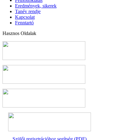
Felnőttoktatás
Eredmények, sikerek
Tanév rendje
Kapcsolat
Fenntartó
Hasznos Oldalak
Szülői regisztrációhoz segítség (PDF)